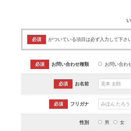
い
必須
がついている項目は必ず入力して下さ
必須
お問い合わせ種類
お問い合わ
必須
お名前
必須
フリガナ
性別
男
女